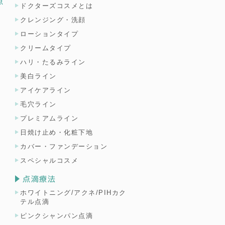
点
ドクターズコスメとは
クレンジング・洗顔
ローションタイプ
クリームタイプ
ハリ・たるみライン
美白ライン
アイケアライン
毛穴ライン
プレミアムライン
日焼け止め・化粧下地
カバー・ファンデーション
スペシャルコスメ
点滴療法
ホワイトニング/アクネ/PIHカク
テル点滴
ピンクシャンパン点滴