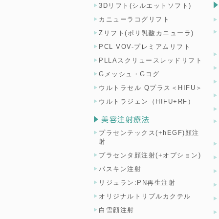
3Dリフト(シルエットソフト)
カニューラコグリフト
Zリフト(ポリ乳酸カニューラ)
PCL VOV-プレミアムリフト
PLLAスクリュースレッドリフト
Gメッシュ・Gコグ
ウルトラセル Qプラス＜HIFU＞
ウルトラジェン（HIFU+RF）
美容注射療法
プラセンテックス(+hEGF)顔注
射
プラセンタ顔注射(+オプション)
パスキン注射
リジュラン:PN再生注射
オリジナルトリプルカクテル
白雪顔注射