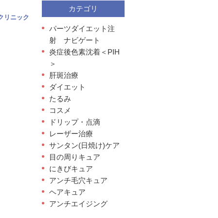
カテゴリ
クリニック
パーツダイエット注
射 ナビゲート
炎症後色素沈着＜PIH
＞
肝斑治療
ダイエット
たるみ
コスメ
ドリップ・点滴
レーザー治療
サンタン(日焼け)ケア
目の周りキュア
にきびキュア
アンチ毛穴キュア
ヘアキュア
アンチエイジング