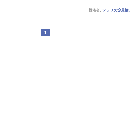
投稿者:
ソラリス淀屋橋
1