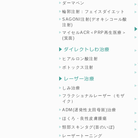
ダーマペン
輪郭注射：フェイスダイエット
SAGONI注射(デオキシコール酸
注射)
マイセルACR＜PRP再生医療＞
(箕面)
ダイレクトしわ治療
ヒアルロン酸注射
ボトックス注射
レーザー治療
しみ治療
フラクショナルレーザー（モザ
イク）
ADM(遅発性太田母斑)治療
ほくろ・良性皮膚腫瘍
頸部スキンタグ(首のいぼ)
レーザートーニング