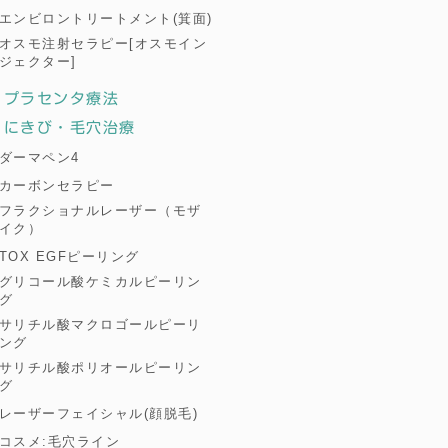
エンビロントリートメント(箕面)
オスモ注射セラピー[オスモイン
ジェクター]
プラセンタ療法
にきび・毛穴治療
ダーマペン4
カーボンセラピー
フラクショナルレーザー（モザ
イク）
TOX EGFピーリング
グリコール酸ケミカルピーリン
グ
サリチル酸マクロゴールピーリ
ング
サリチル酸ポリオールピーリン
グ
レーザーフェイシャル(顔脱毛)
コスメ:毛穴ライン