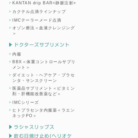
KANTAN drip BAR<静脈注射>
カクテル点滴ラインナップ
IMCテーラーメード点滴
オゾン療法＜血液クレンジング
＞
ドクターズサプリメント
内服
BBX＜体重コントロールサプリ
メント＞
ダイエット・ヘアケア・プラセ
ンタ・サンスクリーン
医薬品サプリメント＜ビタミン
剤・肝機能改善薬など＞
IMCシリーズ
ヒトプラセンタ内服薬＜ラエン
ネックPO＞
ラシャスリップス
飲む日焼け止め(ヘリオケ