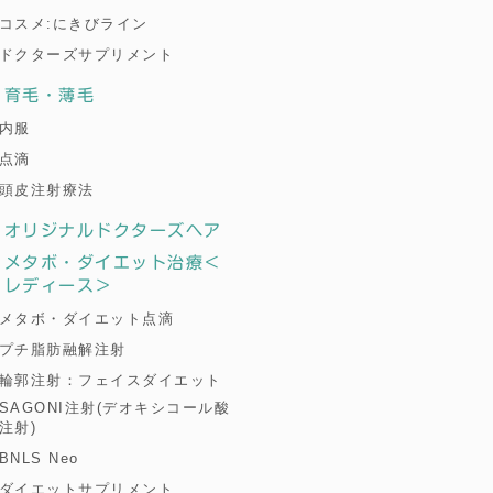
コスメ:にきびライン
ドクターズサプリメント
育毛・薄毛
内服
点滴
頭皮注射療法
オリジナルドクターズヘア
メタボ・ダイエット治療＜
レディース＞
メタボ・ダイエット点滴
プチ脂肪融解注射
輪郭注射：フェイスダイエット
SAGONI注射(デオキシコール酸
注射)
BNLS Neo
ダイエットサプリメント