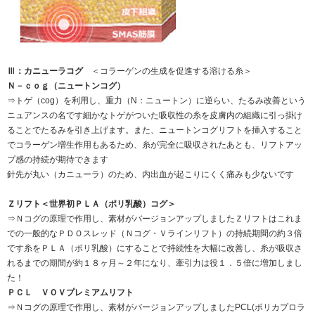
Ⅲ：カニューラコグ
＜コラーゲンの生成を促進する溶ける糸＞
Ｎ－ｃｏｇ（ニュートンコグ）
⇒トゲ（cog）を利用し、重力（N：ニュートン）に逆らい、たるみ改善という
ニュアンスの名です細かなトゲがついた吸収性の糸を皮膚内の組織に引っ掛け
ることでたるみを引き上げます。また、ニュートンコグリフトを挿入すること
でコラーゲン増生作用もあるため、糸が完全に吸収されたあとも、リフトアッ
プ感の持続が期待できます
針先が丸い（カニューラ）のため、内出血が起こりにくく痛みも少ないです
Ｚリフト＜世界初ＰＬＡ（ポリ乳酸）コグ＞
⇒Ｎコグの原理で作用し、素材がバージョンアップしましたＺリフトはこれま
での一般的なＰＤＯスレッド（Ｎコグ・Ｖラインリフト）の持続期間の約３倍
です糸をＰＬＡ（ポリ乳酸）にすることで持続性を大幅に改善し、糸が吸収さ
れるまでの期間が約１８ヶ月～２年になり、牽引力は役１．５倍に増加しまし
た！
ＰＣＬ ＶＯＶプレミアムリフト
⇒Ｎコグの原理で作用し、素材がバージョンアップしましたPCL(ポリカプロラ