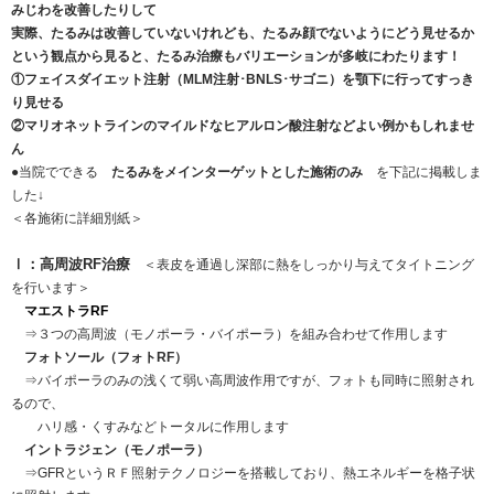
みじわを改善したりして
実際、たるみは改善していないけれども、たるみ顔でないようにどう見せるか
という観点から見ると、たるみ治療もバリエーションが多岐にわたります！
①フェイスダイエット注射（MLM注射･BNLS･サゴニ）を顎下に行ってすっき
り見せる
②マリオネットラインのマイルドなヒアルロン酸注射などよい例かもしれませ
ん
●当院でできる
たるみをメインターゲットとした施術のみ
を下記に掲載しま
した↓
＜各施術に詳細別紙＞
Ⅰ：高周波RF治療
＜表皮を通過し深部に熱をしっかり与えてタイトニング
を行います＞
マエストラRF
⇒３つの高周波（モノポーラ・バイポーラ）を組み合わせて作用します
フォトソール（フォトRF）
⇒バイポーラのみの浅くて弱い高周波作用ですが、フォトも同時に照射され
るので、
ハリ感・くすみなどトータルに作用します
イントラジェン（モノポーラ）
⇒GFRというＲＦ照射テクノロジーを搭載しており、熱エネルギーを格子状