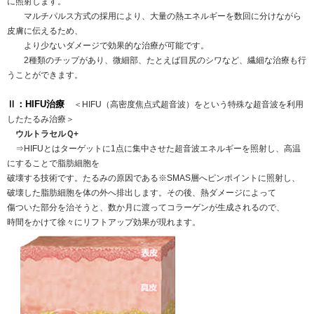
に照射します。
マルチパルス方式の採用により、大量の熱エネルギーを数回に分けながら
皮膚に伝えるため、
より少ないダメージで効果的な治療が可能です。
2種類のチップがあり、微細部、たとえば目尻のシワなど、繊細な治療も行
うことができます。
Ⅱ：HIFU治療
＜HIFU（高密度焦点式超音波）をという特殊な超音波を利用
したたるみ治療＞
ウルトラセルＱ+
⇒HIFUとはターゲットに1点に集中させた超音波エネルギーを照射し、高温
にすることで脂肪細胞を
破壊する技術です。たるみの原因である※SMAS層へピンポイントに照射し、
破壊した脂肪細胞を体の外へ排出します。その後、熱ダメージによって
傷ついた部分を治そうと、数か月に渡ってコラーゲンが生成されるので、
時間をかけて徐々にリフトアップ効果が現れます。