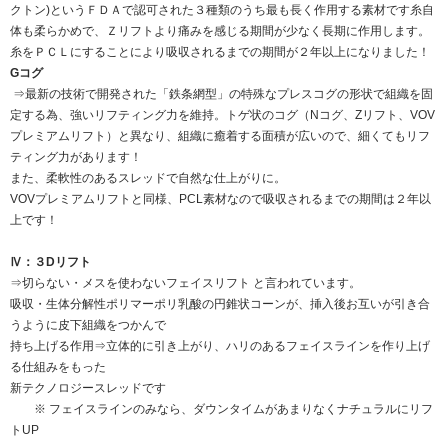
クトン)というＦＤＡで認可された３種類のうち最も長く作用する素材です糸自
体も柔らかめで、Ｚリフトより痛みを感じる期間が少なく長期に作用します。
糸をＰＣＬにすることにより吸収されるまでの期間が２年以上になりました！
Gコグ
⇒最新の技術で開発された「鉄条網型」の特殊なプレスコグの形状で組織を固
定する為、強いリフティング力を維持。トゲ状のコグ（Nコグ、Zリフト、VOV
プレミアムリフト）と異なり、組織に癒着する面積が広いので、細くてもリフ
ティング力があります！
また、柔軟性のあるスレッドで自然な仕上がりに。
VOVプレミアムリフトと同様、PCL素材なので吸収されるまでの期間は２年以
上です！
Ⅳ：３Dリフト
⇒切らない・メスを使わないフェイスリフト と言われています。
吸収・生体分解性ポリマーポリ乳酸の円錐状コーンが、挿入後お互いが引き合
うように皮下組織をつかんで
持ち上げる作用⇒立体的に引き上がり、ハリのあるフェイスラインを作り上げ
る仕組みをもった
新テクノロジースレッドです
※ フェイスラインのみなら、ダウンタイムがあまりなくナチュラルにリフ
トUP